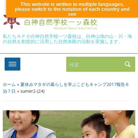
This website is written in multiple languages,
please switch to the notation of each country and
see
私たちＮＰＯ白神自然学校一ツ森校は、白神山地の山・川・海
の自然を創造的に活用した自然体験の活動を実施します。
検索
ホーム
»
夏休みマタギの暮らしを学ぶこどもキャンプ2017報告６
泊７日
»
sumer2-(24)