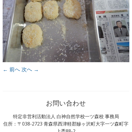
← 前へ
次へ →
お問い合わせ
特定非営利活動法人 白神自然学校一ツ森校 事務局
住所：〒038-2723 青森県西津軽郡鰺ヶ沢町大字一ツ森町字
上禿88-2