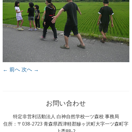
← 前へ
次へ →
お問い合わせ
特定非営利活動法人 白神自然学校一ツ森校 事務局
住所：〒038-2723 青森県西津軽郡鰺ヶ沢町大字一ツ森町字
上禿88-2