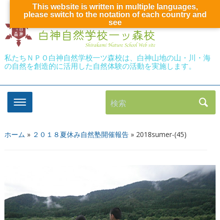
This website is written in multiple languages,
please switch to the notation of each country and
see
私たちＮＰＯ白神自然学校一ツ森校は、白神山地の山・川・海
の自然を創造的に活用した自然体験の活動を実施します。
検索
ホーム
»
２０１８夏休み自然塾開催報告
»
2018sumer-(45)