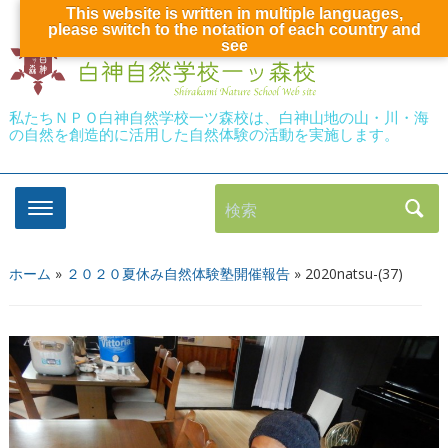
This website is written in multiple languages,
please switch to the notation of each country and
see
私たちＮＰＯ白神自然学校一ツ森校は、白神山地の山・川・海
の自然を創造的に活用した自然体験の活動を実施します。
検索
ホーム
»
２０２０夏休み自然体験塾開催報告
»
2020natsu-(37)