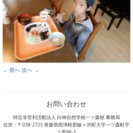
← 前へ
次へ →
お問い合わせ
特定非営利活動法人 白神自然学校一ツ森校 事務局
住所：〒038-2723 青森県西津軽郡鰺ヶ沢町大字一ツ森町字
上禿88-2