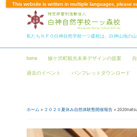
This website is written in multiple languages, please 
私たちＮＰＯ白神自然学校一ツ森校は、白神山地の山
home
鰺ケ沢町観光未来デザインの提案
自
過去のイベント
パンフレットダウンロード
ホーム
»
２０２０夏休み自然体験塾開催報告
»
2020natsu