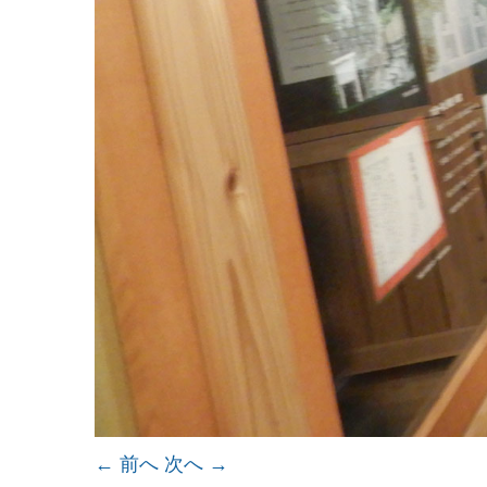
← 前へ
次へ →