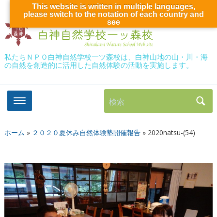
This website is written in multiple languages,
please switch to the notation of each country and
see
私たちＮＰＯ白神自然学校一ツ森校は、白神山地の山・川・海
の自然を創造的に活用した自然体験の活動を実施します。
検索
ホーム
»
２０２０夏休み自然体験塾開催報告
»
2020natsu-(54)