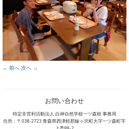
← 前へ
次へ →
お問い合わせ
特定非営利活動法人 白神自然学校一ツ森校 事務局
住所：〒038-2723 青森県西津軽郡鰺ヶ沢町大字一ツ森町字
上禿88-2