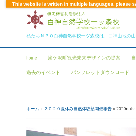
This website is written in multiple languages, please 
私たちＮＰＯ白神自然学校一ツ森校は、白神山地の山
home
鰺ケ沢町観光未来デザインの提案
自
過去のイベント
パンフレットダウンロード
ホーム
»
２０２０夏休み自然体験塾開催報告
»
2020natsu