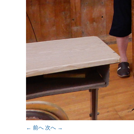
← 前へ
次へ →