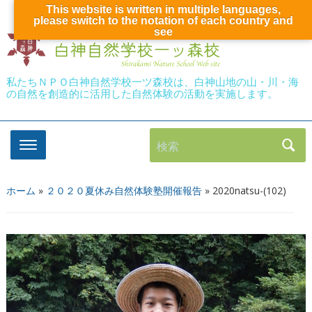
This website is written in multiple languages,
please switch to the notation of each country and
see
私たちＮＰＯ白神自然学校一ツ森校は、白神山地の山・川・海
の自然を創造的に活用した自然体験の活動を実施します。
検索
ホーム
»
２０２０夏休み自然体験塾開催報告
»
2020natsu-(102)