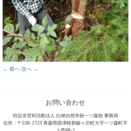
← 前へ
次へ →
お問い合わせ
特定非営利活動法人 白神自然学校一ツ森校 事務局
住所：〒038-2723 青森県西津軽郡鰺ヶ沢町大字一ツ森町字
上禿88-2