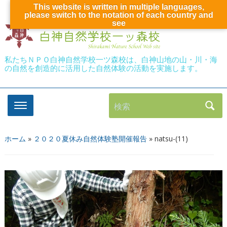
This website is written in multiple languages,
please switch to the notation of each country and
see
私たちＮＰＯ白神自然学校一ツ森校は、白神山地の山・川・海
の自然を創造的に活用した自然体験の活動を実施します。
検索
ホーム
»
２０２０夏休み自然体験塾開催報告
»
natsu-(11)