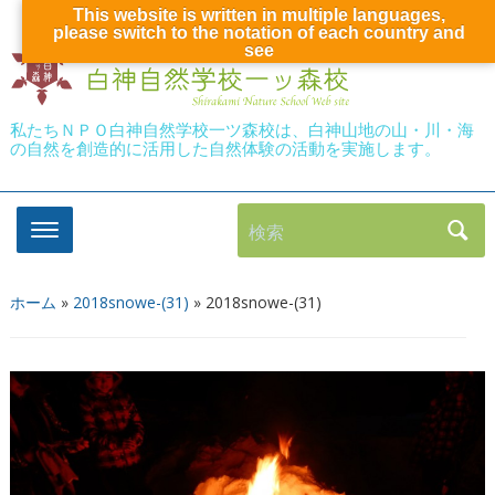
This website is written in multiple languages,
please switch to the notation of each country and
see
私たちＮＰＯ白神自然学校一ツ森校は、白神山地の山・川・海
の自然を創造的に活用した自然体験の活動を実施します。
検索
ホーム
»
2018snowe-(31)
»
2018snowe-(31)