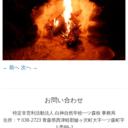
← 前へ
次へ →
お問い合わせ
特定非営利活動法人 白神自然学校一ツ森校 事務局
住所：〒038-2723 青森県西津軽郡鰺ヶ沢町大字一ツ森町字
上禿88-2