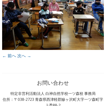
← 前へ
次へ →
お問い合わせ
特定非営利活動法人 白神自然学校一ツ森校 事務局
住所：〒038-2723 青森県西津軽郡鰺ヶ沢町大字一ツ森町字
上禿88-2