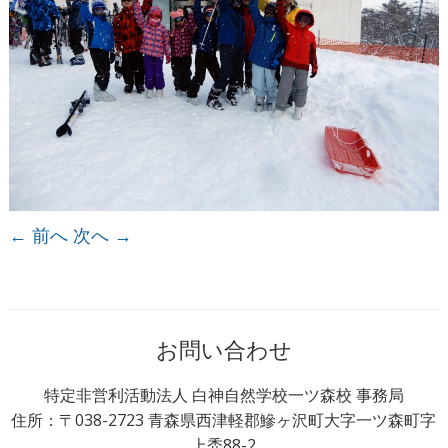
← 前へ
次へ →
お問い合わせ
特定非営利活動法人 白神自然学校一ツ森校 事務局
住所：〒038-2723 青森県西津軽郡鰺ヶ沢町大字一ツ森町字
上禿88-2