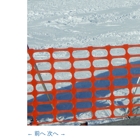
← 前へ
次へ →