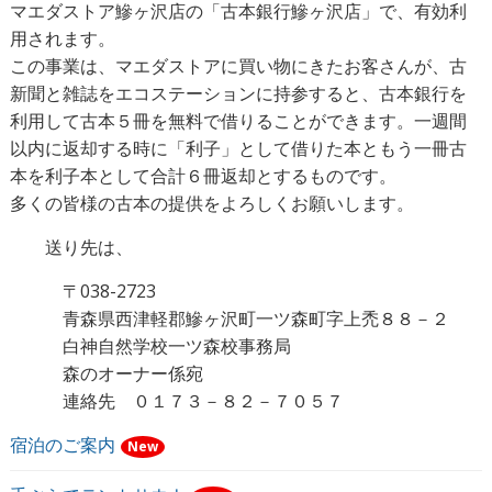
マエダストア鰺ヶ沢店の「古本銀行鰺ヶ沢店」で、有効利
用されます。
この事業は、マエダストアに買い物にきたお客さんが、古
新聞と雑誌をエコステーションに持参すると、古本銀行を
利用して古本５冊を無料で借りることができます。一週間
以内に返却する時に「利子」として借りた本ともう一冊古
本を利子本として合計６冊返却とするものです。
多くの皆様の古本の提供をよろしくお願いします。
送り先は、
〒038-2723
青森県西津軽郡鰺ヶ沢町一ツ森町字上禿８８－２
白神自然学校一ツ森校事務局
森のオーナー係宛
連絡先 ０１７３－８２－７０５７
宿泊のご案内
New