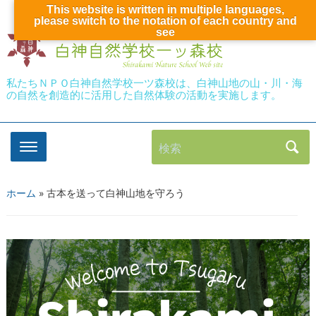
This website is written in multiple languages,
please switch to the notation of each country and
see
私たちＮＰＯ白神自然学校一ツ森校は、白神山地の山・川・海
の自然を創造的に活用した自然体験の活動を実施します。
検索
ホーム
»
古本を送って白神山地を守ろう