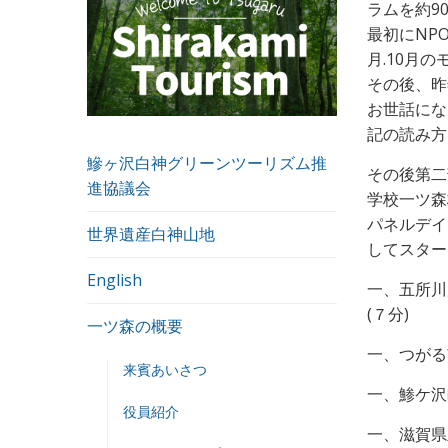
ラムを約9
最初にNP
月.10月
その後、昨
お世話にな
記の読み方
鰺ヶ沢白神グリーンツーリズム推
その後第二
進協議会
学校一ツ
パネルデイ
世界遺産白神山地
してスター
English
一、五所川
(７分)
一ツ森の概要
一、つがる
来賓あいさつ
一、鯵ケ沢
役員紹介
一、滋賀県