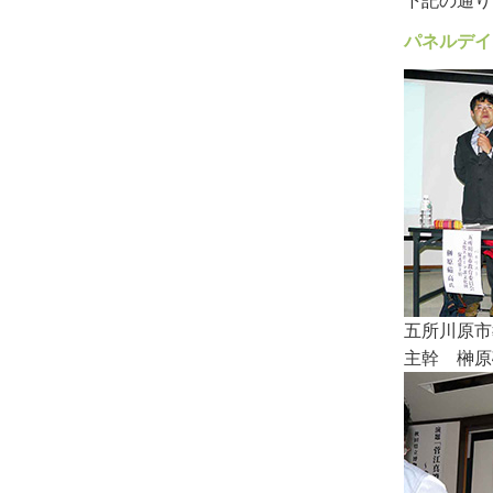
下記の通り
パネルデイ
五所川原市
主幹 榊原