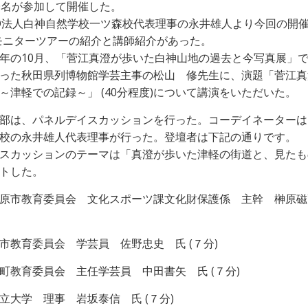
0名が参加して開催した。
O法人白神自然学校一ツ森校代表理事の永井雄人より今回の開催
のモニターツアーの紹介と講師紹介があった。
年の10月、「菅江真澄が歩いた白神山地の過去と今写真展」
った秋田県列博物館学芸主事の松山 修先生に、演題「菅江真
～津軽での記録～」 (40分程度)について講演をいただいた。
部は、パネルデイスカッションを行った。コーデイネーターは
森校の永井雄人代表理事が行った。登壇者は下記の通りです
スカッションのテーマは「真澄が歩いた津軽の街道と、見たも
トした。
原市教育委員会 文化スポーツ課文化財保護係 主幹 榊原磁
市教育委員会 学芸員 佐野忠史 氏 (７分)
町教育委員会 主任学芸員 中田書矢 氏 (７分)
立大学 理事 岩坂泰信 氏 (７分)