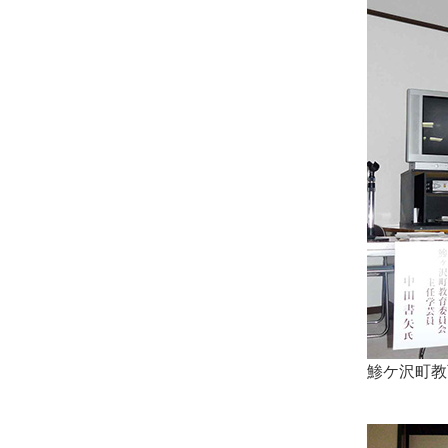
鯵ケ沢町教