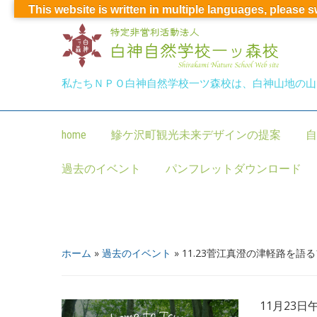
This website is written in multiple languages, please 
私たちＮＰＯ白神自然学校一ツ森校は、白神山地の山
home
鰺ケ沢町観光未来デザインの提案
自
過去のイベント
パンフレットダウンロード
ホーム
»
過去のイベント
»
11.23菅江真澄の津軽路を語
11月23