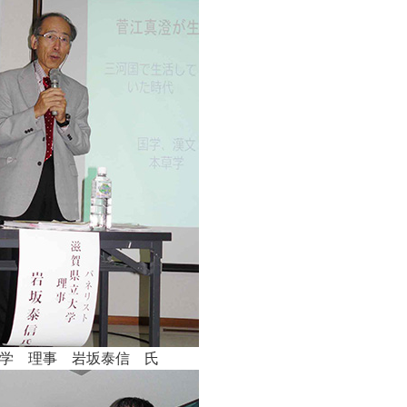
学 理事 岩坂泰信 氏