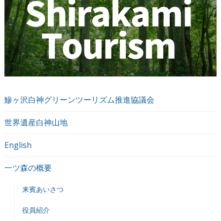
鰺ヶ沢白神グリーンツーリズム推進協議会
世界遺産白神山地
English
一ツ森の概要
来賓あいさつ
役員紹介