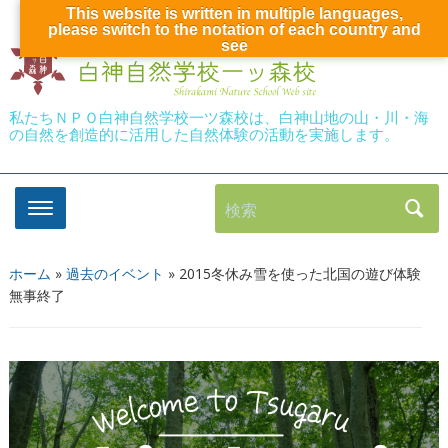
This website is written in multiple languages,
please switch to the notation of each country and
see
私たちＮＰＯ白神自然学校一ツ森校は、白神山地の山・川・海
の自然を創造的に活用した自然体験の活動を実施します。
検索
ホーム
»
過去のイベント
»
2015冬休み雪を使った北国の遊び体験
無事終了