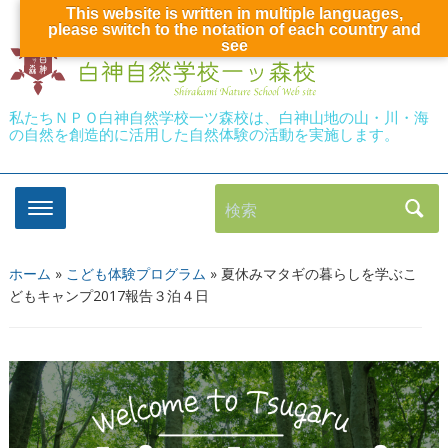
This website is written in multiple languages,
please switch to the notation of each country and
see
私たちＮＰＯ白神自然学校一ツ森校は、白神山地の山・川・海
の自然を創造的に活用した自然体験の活動を実施します。
検索
ホーム
»
こども体験プログラム
»
夏休みマタギの暮らしを学ぶこ
どもキャンプ2017報告３泊４日