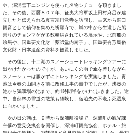
や、深浦雪下ニンジンを使った名物シチューを頂きまし
た。その後、西暦８０７年、征夷大将軍坂上田村麻呂が建
立したと伝えられる真言宗円覚寺を訪問し、古来から澗口
観音として信仰を集めた祈願寺で、嵐の中から生還した船
乗りのチョンマゲが多数奉納されている展示や、北前船の
絵馬や、国重要文化財「薬師堂内厨子」、国重要有形民俗
文化財・日本遺産の資料を観覧しました。
その後は、十二湖のスノーシュートレッキングツアーに
出かけたかったのですが、あいにくの雨で傘を差しながら
スノーシューは履かずにトレッキングを実施しました。青
池は今春の山開きを前に改修工事の最中でしたが、沸壺の
池から鶏頭場の池まで、約1時間半をかけて歩きました。途
中、自然林の雪道の散策も経験し、宿泊先の不老ふ死温泉
に向かいました。
次の日の朝は、９時から深浦町役場で、深浦町の観光課
主催の意見交換会を開催し、深浦町観光協会、ホテル・旅
館組合の皆様と、1時間ほど意見交換を実施しました。最初