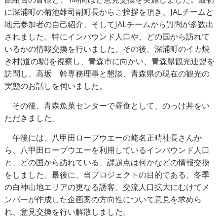
に深浦町の菊池雄司副町長からご挨拶を頂き、JALチームと
地元参加者の自己紹介、そしてJALチームから質問が多数出
されました。特にインバウンド人口や、どの国から訪れて
いるかの情報交換を行いました。その後、深浦町のイカ焼
き村(道の駅)を視察し、青森市に向かい、青森県観光連盟を
訪問し、高坂 幹専務理事と懇談、青森県の現在の観光の
実態のお話しを伺いました。
その後、青森魚菜センターで昼食として、のっけ丼をい
ただきました。
午後には、八甲田ロープウエーの蛯名正晴社長さんか
ら、八甲田ロープウエーを利用しているインバウンド人口
と、どの国から訪れている、課題点は何かなどの情報交換
をしました。最後に、当プロジェクトの目的である、冬季
の白神山地エリアの更なる誘客、交流人口拡大にむけてメ
ンバーが作成した企画案の方向性について意見を求めら
れ、意見交換を行い解散しました。