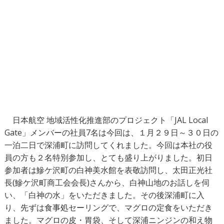
日本航空 地域活性化推進部のプロジェクト「JAL Local
Gate」メンバーの社員7名は今回は、１月２９日～３０日の
一泊二日で深浦町に訪問してくれました。今回は本社の役
員の方も２名特別参加し、とても盛り上がりました。初日
参加者は鰺ケ沢町の白神美水館を表敬訪問し、太田正光社
長(鰺ケ沢町商工会会長)さんから、白神山地のお話しを伺
い、「白神の水」をいただきました。その後深浦町に入
り、先ずは食事処セーリングで、マグロの定食をいただき
ました。マグロの皮・胃袋、そして深浦ニンジンの和え物