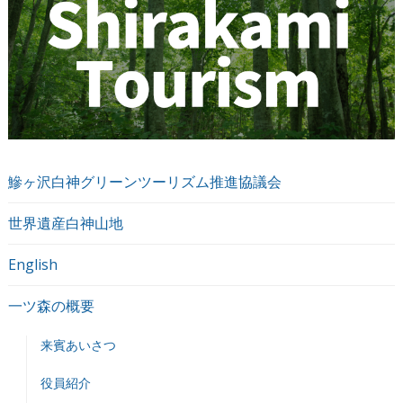
鰺ヶ沢白神グリーンツーリズム推進協議会
世界遺産白神山地
English
一ツ森の概要
来賓あいさつ
役員紹介