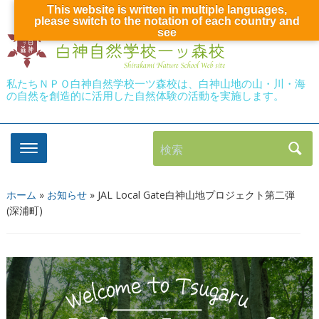
This website is written in multiple languages,
please switch to the notation of each country and
see
私たちＮＰＯ白神自然学校一ツ森校は、白神山地の山・川・海
の自然を創造的に活用した自然体験の活動を実施します。
検索
ホーム
»
お知らせ
»
JAL Local Gate白神山地プロジェクト第二弾
(深浦町)