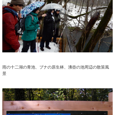
雨の十二湖の青池、ブナの原生林、沸壺の池周辺の散策風
景