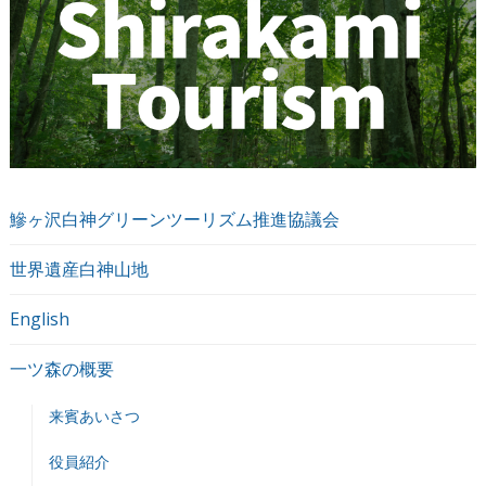
鰺ヶ沢白神グリーンツーリズム推進協議会
世界遺産白神山地
English
一ツ森の概要
来賓あいさつ
役員紹介