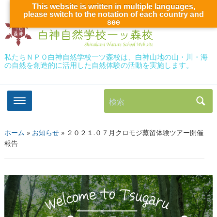
This website is written in multiple languages,
please switch to the notation of each country and
see
私たちＮＰＯ白神自然学校一ツ森校は、白神山地の山・川・海
の自然を創造的に活用した自然体験の活動を実施します。
検索
ホーム
»
お知らせ
»
２０２１.０７月クロモジ蒸留体験ツアー開催
報告