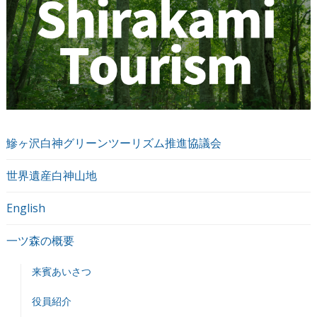
鰺ヶ沢白神グリーンツーリズム推進協議会
世界遺産白神山地
English
一ツ森の概要
来賓あいさつ
役員紹介