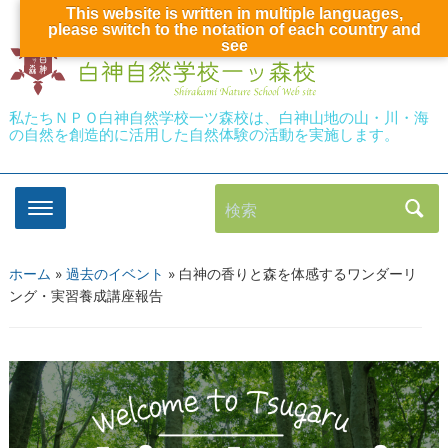
This website is written in multiple languages,
please switch to the notation of each country and
see
私たちＮＰＯ白神自然学校一ツ森校は、白神山地の山・川・海
の自然を創造的に活用した自然体験の活動を実施します。
検索
ホーム
»
過去のイベント
»
白神の香りと森を体感するワンダーリ
ング・実習養成講座報告