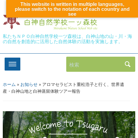
This website is written in multiple languages,
please switch to the notation of each country and
see
私たちＮＰＯ白神自然学校一ツ森校は、白神山地の山・川・海
の自然を創造的に活用した自然体験の活動を実施します。
検索
ホーム
»
お知らせ
»
アロマセラピスト重松浩子と行く、世界遺
産・白神山地と白神蒸留体験ツアー報告