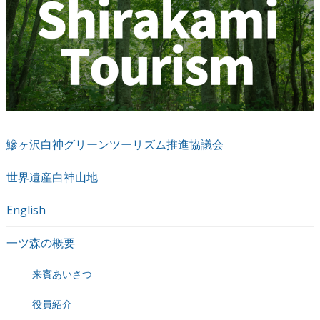
鰺ヶ沢白神グリーンツーリズム推進協議会
世界遺産白神山地
English
一ツ森の概要
来賓あいさつ
役員紹介