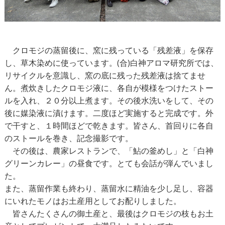
クロモジの蒸留後に、窯に残っている「残差液」を保存
し、草木染めに使っています。(合)白神アロマ研究所では、
リサイクルを意識し、窯の底に残った残差液は捨てませ
ん。煮炊きしたクロモジ液に、各自が模様をつけたストー
ルを入れ、２０分以上煮ます。その後水洗いをして、その
後に媒染液に漬けます。二度ほど実施すると完成です。外
で干すと、１時間ほどで乾きます。皆さん、首回りに各自
のストールを巻き、記念撮影です。
その後は、農家レストランで、「鮎の釜めし」と「白神
グリーンカレー」の昼食です。とても会話が弾んでいまし
た。
また、蒸留作業も終わり、蒸留水に精油を少し足し、容器
にいれたモノはお土産用としてお配りしました。
皆さんたくさんの御土産と、最後はクロモジの枝もお土